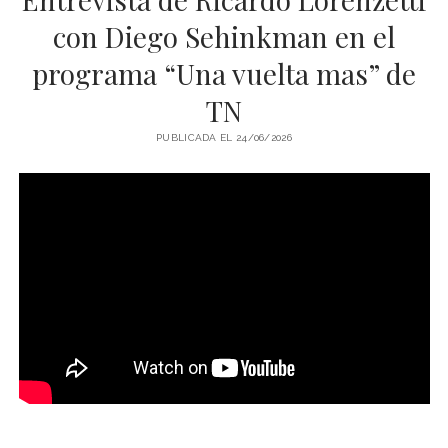
LIBROS EN PARAGUAY
con Diego Sehinkman en el
LIBROS EN PERÚ
programa “Una vuelta mas” de
LIBROS EN URUGUAY
TN
PUBLICADA EL 24/06/2026