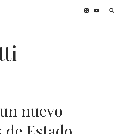
twitter
youtube
ti
 un nuevo
s de Estado