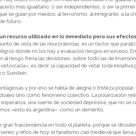
acerlo más igualitario, o ser independientes, o ser la primer
ue se guían por miedos: al terrorismo, al inmigrante, a la cr
de futuro.
un recurso utilizado en lo inmediato pero sus efecto
unto de vista de las neurociencias, es un factor que parali
ligros donde no los hay y evalúa los riesgos en exceso. E
 al riesgo frena las decisiones, sobre todo las de inversión
a «vetocracia», es decir, la capacidad de vetar toda iniciativ
 o Sunstein.
tagiosas y por eso se habla de alegría o tristeza popula
viduales sino como fenómeno colectivo. La polarización rei
 esperanza, una suerte de sociedad depresiva, que no se c
imos «esto es argentina», como un demérito.
gran trascendencia en todo el planeta, porque se discute
 jóvenes y niños de hoy: el fanatismo casi medieval que lleva 