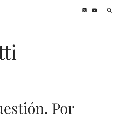
twitter
youtube
ti
uestión. Por