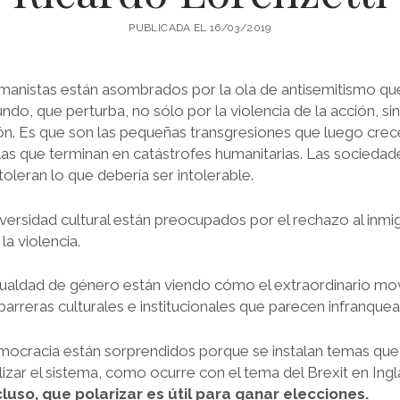
PUBLICADA EL 16/03/2019
manistas están asombrados por la ola de antisemitismo que
ndo, que perturba, no sólo por la violencia de la acción, si
ión. Es que son las pequeñas transgresiones que luego cre
 las que terminan en catástrofes humanitarias. Las socieda
oleran lo que debería ser intolerable.
versidad cultural están preocupados por el rechazo al inmig
la violencia.
gualdad de género están viendo cómo el extraordinario mo
arreras culturales e institucionales que parecen infranquea
mocracia están sorprendidos porque se instalan temas que 
lizar el sistema, como ocurre con el tema del Brexit en Ingl
cluso, que polarizar es útil para ganar elecciones.