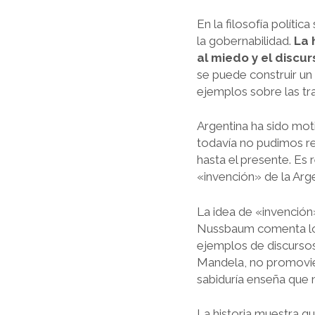
En la filosofía políti
la gobernabilidad.
La 
al miedo y el discur
se puede construir un
ejemplos sobre las tra
Argentina ha sido mot
todavía no pudimos re
hasta el presente. Es
«invención» de la Arge
La idea de «invención»
Nussbaum comenta los
ejemplos de discursos
Mandela, no promovier
sabiduría enseña que 
La historia muestra q