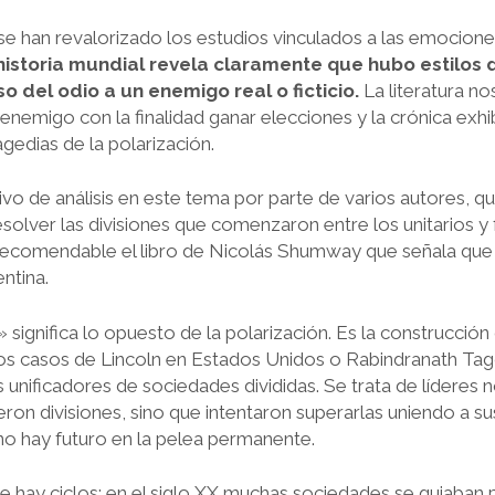
ca se han revalorizado los estudios vinculados a las emocione
historia mundial revela claramente que hubo estilos
so del odio a un enemigo real o ficticio.
La literatura n
 enemigo con la finalidad ganar elecciones y la crónica ex
gedias de la polarización.
ivo de análisis en este tema por parte de varios autores,
solver las divisiones que comenzaron entre los unitarios y
 recomendable el libro de Nicolás Shumway que señala que
ntina.
 significa lo opuesto de la polarización. Es la construcción
 casos de Lincoln en Estados Unidos o Rabindranath Tago
 unificadores de sociedades divididas. Se trata de líderes
on divisiones, sino que intentaron superarlas uniendo a su
no hay futuro en la pelea permanente.
ue hay ciclos: en el siglo XX muchas sociedades se guiaban