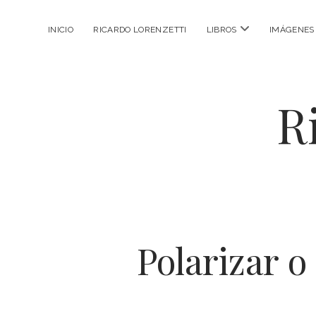
abrir
INICIO
RICARDO LORENZETTI
LIBROS
IMÁGENES
menú
R
Polarizar o