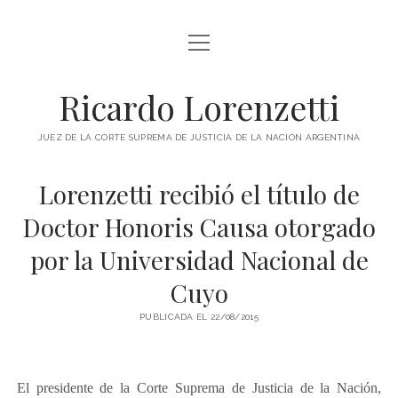
abrir
INICIO
menú
RICARDO LORENZETTI
Ricardo Lorenzetti
abrir
LIBROS
menú
JUEZ DE LA CORTE SUPREMA DE JUSTICIA DE LA NACIÓN ARGENTINA
LIBROS EN ARGENTINA
IMÁGENES
Lorenzetti recibió el título de
LIBROS EN BRASIL
VIDEOS
Doctor Honoris Causa otorgado
LIBROS EN COLOMBIA
PODCAST
por la Universidad Nacional de
LIBROS EN ESPAÑA
SOBRE ESTE SITIO
Cuyo
LIBROS EN ESTADOS UNIDOS
LIBROS EN ITALIA
PUBLICADA EL 22/08/2015
twitter
youtube
LIBROS EN MÉXICO
LIBROS EN PANAMÁ
El presidente de la Corte Suprema de Justicia de la Nación,