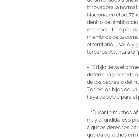
innovadora la normati
Nacional en el art.75
dentro del ámbito del 
imprescriptible por par
miembros de la comuni
el territorio, usarlo y
terceros. Apunta a la “
– “El hijo lleva el pr
determina por sorteo 
de los padres o del in
Todos los hijos de un
haya decidido para el 
– “Durante muchos año
muy difundida; eso pr
algunos derechos para
que da derechos en ma