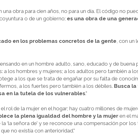
una obra para cien años, no para un día. El código no pued
 coyuntura o de un gobierno;
es una obra de una generaci
ado en los problemas concretos de la gente
, con un 
 pensando en un hombre adulto, sano, educado y de buena po
: a los hombres y mujeres; a los adultos pero también a los
tege a los que se trata de engañar por su falta de conocim
ermos, a los fuertes pero también a los débiles.
Busca la
a en la tutela de los vulnerables
.”
l rol de la mujer en el hogar; hay cuatro millones de mujere
blece la plena igualdad del hombre y la mujer
en el ma
e la ‘la señora de’ y se reconoce una compensación por los 
 que no existía con anterioridad.”