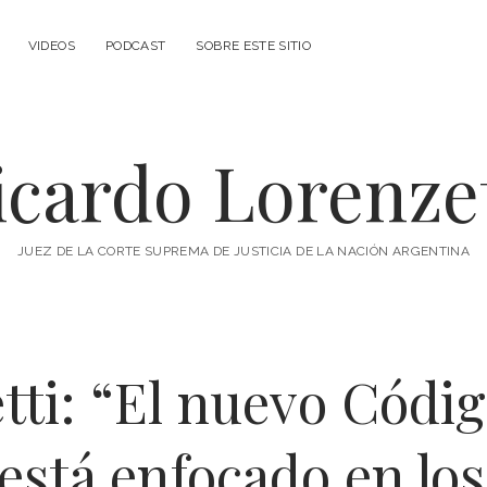
VIDEOS
PODCAST
SOBRE ESTE SITIO
icardo Lorenzet
JUEZ DE LA CORTE SUPREMA DE JUSTICIA DE LA NACIÓN ARGENTINA
tti: “El nuevo Código
está enfocado en lo