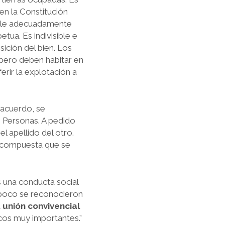
en la Constitución
ndole adecuadamente
tua. Es indivisible e
sición del bien. Los
pero deben habitar en
ferir la explotación a
 acuerdo, se
s Personas. A pedido
l apellido del otro.
n compuesta que se
 una conducta social
a poco se reconocieron
a
unión convivencial
cos muy importantes.”