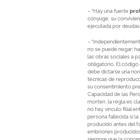
– “Hay una fuerte
prot
cónyuge, su convivient
ejecutada por deudas 
– “Independientemente
no se puede negar; ha
las obras sociales a p
obligatorio. El códig
debe dictarse una nor
técnicas de reproducc
su consentimiento prev
Capacidad de las Pers
morten, la regla es cl
no hay vínculo filial 
persona fallecida si l
producido antes del f
embriones producidos 
siempre que la concep