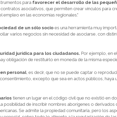
nstrumentos para
favorecer el desarrollo de las peque
 contratos asociativos, que permiten crear vínculos para 
el empleo en las economías regionales.”
ciedad de un sólo socio
es una herramienta muy import
llar varios negocios sin necesidad de asociarse, con disti
uridad jurídica para los ciudadanos.
Por ejemplo, en e
hay obligación de restituirlo en moneda de la misma especie
en personal
, es decir, que no se puede captar o reproduci
consentimiento, excepto que sea en actos públicos, haya un
narios
tienen un lugar en el código civil que no existió en 
 la posibilidad de inscribir nombres aborígenes o derivado
ericanas. Se admite la propiedad comunitaria, pero los asp
ey especial, sobre todo lo atinente a la regularización de la