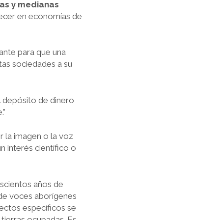
ñas y medianas
crecer en economías de
ante para que una
ntas sociedades a su
l depósito de dinero
.”
r la imagen o la voz
 interés científico o
doscientos años de
s de voces aborígenes
ectos específicos se
s tierras ocupadas. Es