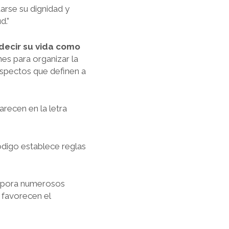
tarse su dignidad y
d.”
decir su vida como
nes para organizar la
aspectos que definen a
arecen en la letra
código establece reglas
orpora numerosos
 favorecen el