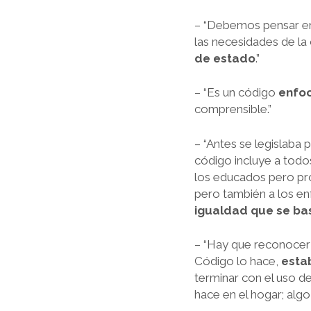
– “Debemos pensar en 
las necesidades de la
de estado
.”
– “Es un código
enfoc
comprensible.”
– “Antes se legislaba
código incluye a todos
los educados pero pro
pero también a los enf
igualdad que se bas
– “Hay que reconocer e
Código lo hace,
esta
terminar con el uso d
hace en el hogar; algo