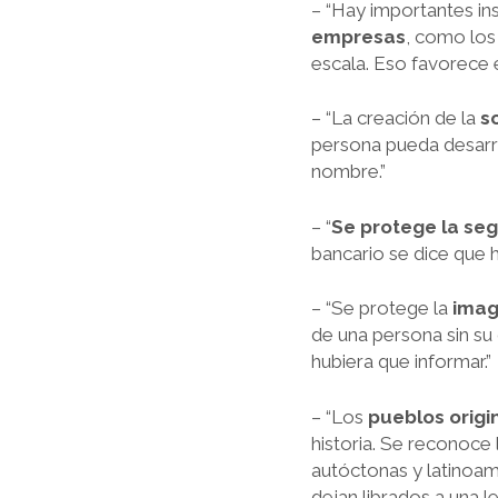
– “Hay importantes i
empresas
, como los
escala. Eso favorece 
– “La creación de la
so
persona pueda desarro
nombre.”
– “
Se protege la seg
bancario se dice que 
– “Se protege la
imag
de una persona sin su 
hubiera que informar.”
– “Los
pueblos origi
historia. Se reconoce
autóctonas y latinoam
dejan librados a una l