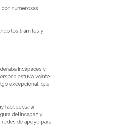
os con numerosas
ndo los trámites y
ideraba incapaces y
persona estuvo veinte
algo excepcional, que
y fácil declarar
igura del incapaz y
n redes de apoyo para