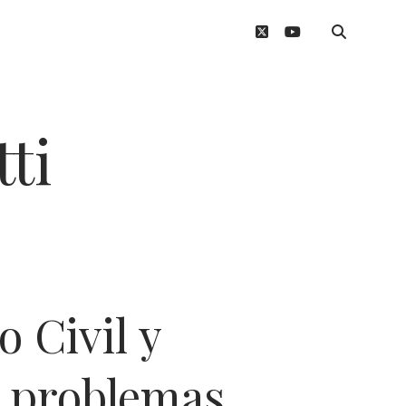
twitter
youtube
ti
 Civil y
s problemas