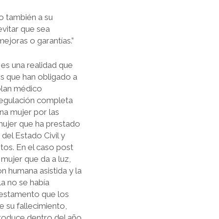
no también a su
evitar que sea
ejoras o garantías.”
es una realidad que
es que han obligado a
 plan médico
 regulación completa
na mujer por las
mujer que ha prestado
del Estado Civil y
os. En el caso post
 mujer que da a luz,
ón humana asistida y la
la no se había
testamento que los
 su fallecimiento,
produce dentro del año