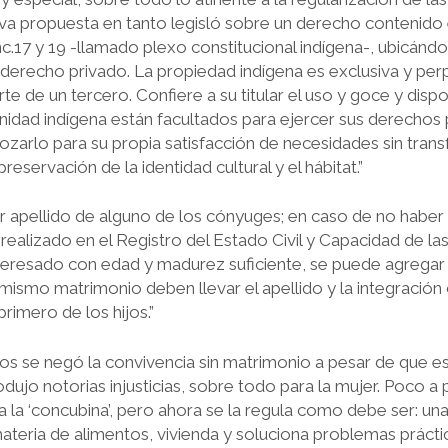
va propuesta en tanto legisló sobre un derecho contenido 
 inc.17 y 19 -llamado plexo constitucional indígena-, ubicá
derecho privado. La propiedad indígena es exclusiva y perpe
te de un tercero. Confiere a su titular el uso y goce y dispo
dad indígena están facultados para ejercer sus derechos 
 gozarlo para su propia satisfacción de necesidades sin trans
preservación de la identidad cultural y el hábitat.”
imer apellido de alguno de los cónyuges; en caso de no haber
realizado en el Registro del Estado Civil y Capacidad de la
teresado con edad y madurez suficiente, se puede agregar e
 mismo matrimonio deben llevar el apellido y la integració
primero de los hijos.”
s se negó la convivencia sin matrimonio a pesar de que es
odujo notorias injusticias, sobre todo para la mujer. Poco 
 la ‘concubina’, pero ahora se la regula como debe ser: un
teria de alimentos, vivienda y soluciona problemas prácti