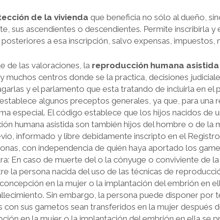
ección de la vivienda
que beneficia no sólo al dueño, si
e, sus ascendientes o descendientes. Permite inscribirla y 
posteriores a esa inscripción, salvo expensas, impuestos, m
 de las valoraciones, la
reproducción humana asistida
y muchos centros donde se la practica, decisiones judicial
agarlas y el parlamento que esta tratando de incluirla en el
o establece algunos preceptos generales, ya que, para una
ma especial. El código establece que los hijos nacidos de u
ión humana asistida son también hijos del hombre o de la 
io, informado y libre debidamente inscripto en el Registro 
onas, con independencia de quién haya aportado los gamet
ara: En caso de muerte del o la cónyuge o conviviente de la
entre la persona nacida del uso de las técnicas de reproducci
a concepción en la mujer o la implantación del embrión en el
allecimiento. Sin embargo, la persona puede disponer por 
con sus gametos sean transferidos en la mujer después de
ción en la mujer o la implantación del embrión en ella se 