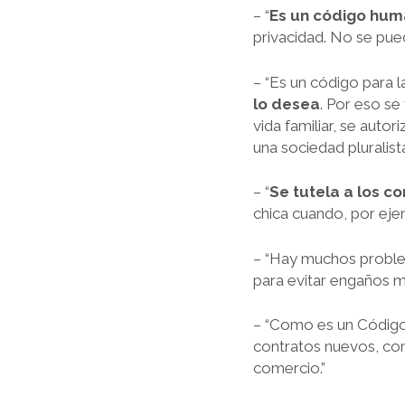
– “
Es un código hum
privacidad. No se pued
– “Es un código para l
lo desea
. Por eso se
vida familiar, se aut
una sociedad pluralista
– “
Se tutela a los c
chica cuando, por eje
– “Hay muchos proble
para evitar engaños me
– “Como es un Código 
contratos nuevos, com
comercio.”