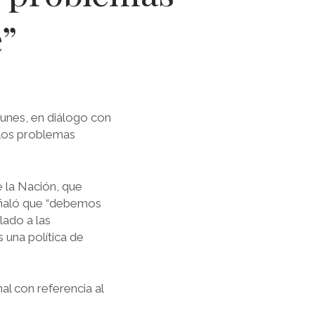
e”
lunes, en diálogo con
 los problemas
 la Nación, que
eñaló que “debemos
lado a las
 una política de
al con referencia al