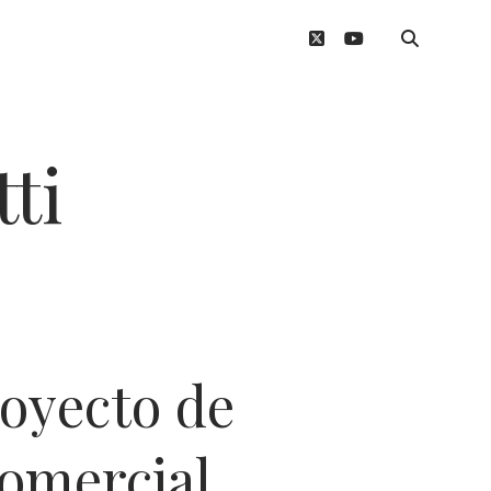
twitter
youtube
ti
royecto de
Comercial