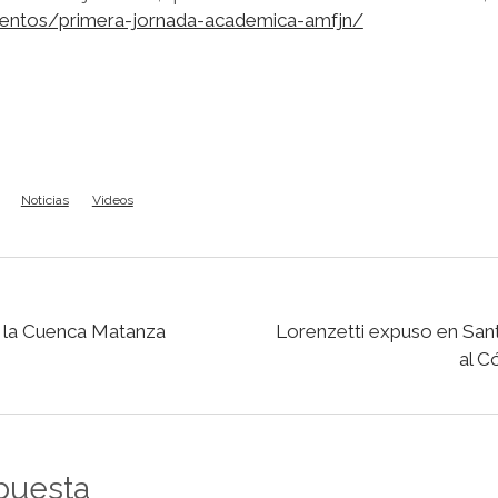
eventos/primera-jornada-academica-amfjn/
Noticias
Videos
e la Cuenca Matanza
Lorenzetti expuso en San
al C
puesta