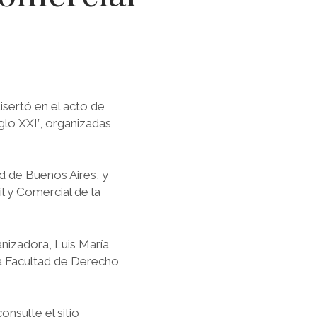
isertó en el acto de
glo XXI”, organizadas
d de Buenos Aires, y
l y Comercial de la
anizadora, Luis María
 la Facultad de Derecho
nsulte el sitio