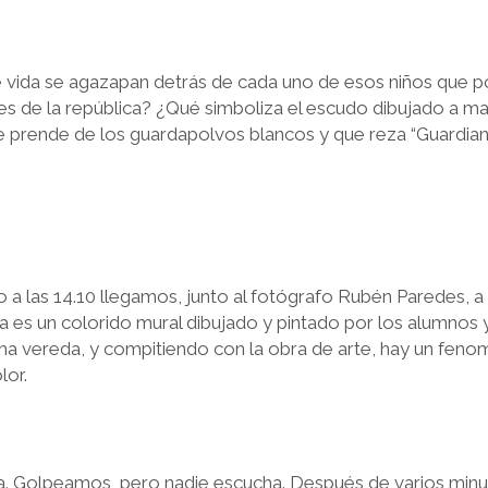
e vida se agazapan detrás de cada uno de esos niños que p
es de la república? ¿Qué simboliza el escudo dibujado a m
e prende de los guardapolvos blancos y que reza “Guardian
io a las 14.10 llegamos, junto al fotógrafo Rubén Paredes, a 
a es un colorido mural dibujado y pintado por los alumnos 
sma vereda, y compitiendo con la obra de arte, hay un feno
lor.
a. Golpeamos, pero nadie escucha. Después de varios minuto