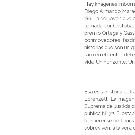
Hay imágenes imborrab
Diego Armando Maradon
‘86. La del joven que
tomada por Cristóbal M
premio Ortega y Gasse
conmovedores, fascinan
historias que son un 
faro en el centro de
vida. Un horizonte. Un
Esa es la historia de
Lorenzetti. La imagen
Suprema de Justicia d
pública N° 72. El estab
bonaerense de Lanús. 
sobreviven, a la vera