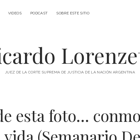
VIDEOS
PODCAST
SOBRE ESTE SITIO
icardo Lorenzet
JUEZ DE LA CORTE SUPREMA DE JUSTICIA DE LA NACIÓN ARGENTINA
de esta foto… conm
e vida (Semanario D