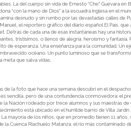
les. La del cuerpo sin vida de Ernesto “Che” Guevara en Bol
a “con la mano de Dios” a la escuadra inglesa en el mund
 camina desnudo y sin rumbo por las devastadas calles de Pu
anuel, el reportero gráfico del diario español El País, que
t. Detrás de cada una de esas instantáneas hay una histori
tes, tristísimos, o llenos de alegría, heroísmo y fantasía.
grito de esperanza. Una enseñanza para la comunidad. Un ej
l embravecido océano. Un punto luminoso que se transform
a meta que salva vidas.
trás de la foto que hace una semana descubrí en el despach
 es sencilla, pero de una contundencia conmovedora: el pr
e la Nación rodeado por trece alumnos y sus maestras de 6
lecimiento está ubicado en el humilde barrio de Villa Jardín,
La mayoría de los niños, que en promedio tienen 11 años, v
 de la Cuenca Riachuelo Matanza, el río más contaminado de