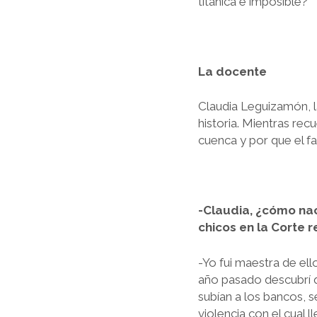
titánica e imposible?
La docente
Claudia Leguizamón, l
historia. Mientras rec
cuenca y por que el fal
-Claudia, ¿cómo nac
chicos en la Corte 
-Yo fui maestra de ell
año pasado descubrí q
subían a los bancos, 
violencia con el cual l