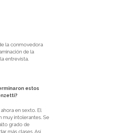
e de la conmovedora
taminación de la
la entrevista.
terminaron estos
nzetti?
 ahora en sexto. El
 muy intolerantes. Se
alto grado de
 dar más clases. Así