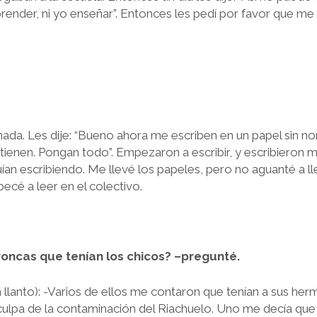
ender, ni yo enseñar”. Entonces les pedí por favor que me
da. Les dije: “Bueno ahora me escriben en un papel sin n
 tienen. Pongan todo”. Empezaron a escribir, y escribieron 
ían escribiendo. Me llevé los papeles, pero no aguanté a ll
pecé a leer en el colectivo.
roncas que tenían los chicos? –pregunté.
llanto): -Varios de ellos me contaron que tenían a sus he
culpa de la contaminación del Riachuelo. Uno me decía qu