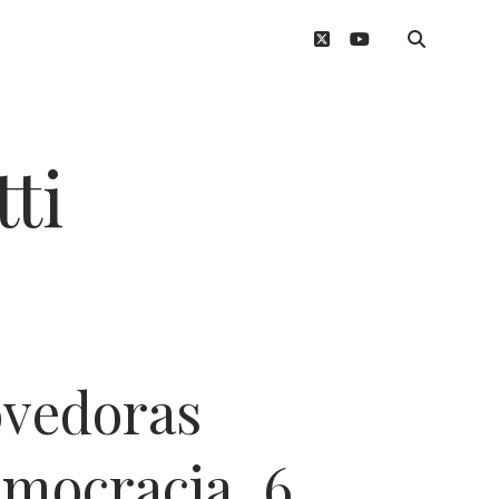
twitter
youtube
ti
ovedoras
emocracia, 6