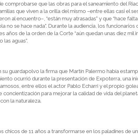
de comprobarse que las obras para el saneamiento del Riach
amilias que viven a la orilla del mismo –entre ellas casi el s
eron al encuentro–, “están muy atrasadas” y que “hace falta
la no se hace nada”. Durante la audiencia, los funcionarios
s años de la orden de la Corte “aún quedan unas diez mil in
 las aguas”.
en su guardapolvo la firma que Martín Palermo había estampa
iento ocurrió durante la presentación de Expoterra, una ini
famosos, entre ellos el actor Pablo Echarri y el propio gol
concientización para mejorar la calidad de vida del planeta
on la naturaleza.
os chicos de 11 años a transformarse en los paladines de u