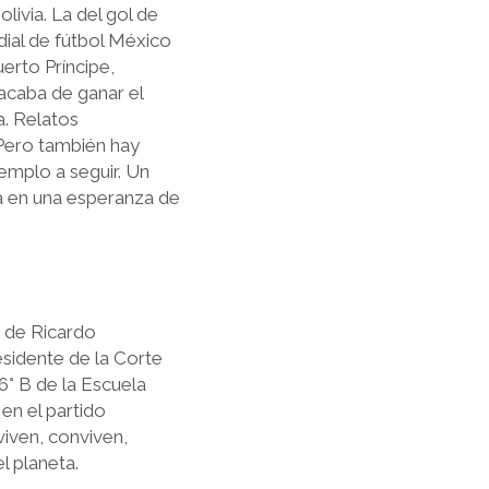
ivia. La del gol de
ial de fútbol México
erto Príncipe,
 acaba de ganar el
a. Relatos
 Pero también hay
emplo a seguir. Un
a en una esperanza de
o de Ricardo
esidente de la Corte
° B de la Escuela
 en el partido
iven, conviven,
l planeta.