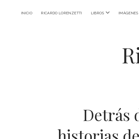
abrir
INICIO
RICARDO LORENZETTI
LIBROS
IMÁGENES
menú
R
Detrás 
historias d