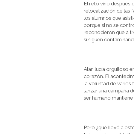
El reto vino después 
relocalización de las f
los alumnos que asisti
porque si no se contro
reconocieron que a tre
si siguen contaminando
Alan lucía orgulloso 
corazón. El acontecim
la voluntad de varios 
lanzar una campaña de 
ser humano mantiene c
Pero ¿qué llevó a est