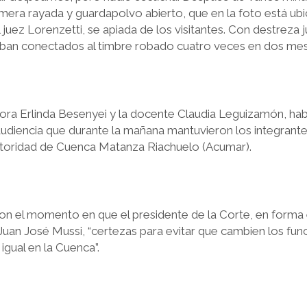
remera rayada y guardapolvo abierto, que en la foto está u
l juez Lorenzetti, se apiada de los visitantes. Con destreza 
aban conectados al timbre robado cuatro veces en dos mes
tora Erlinda Besenyei y la docente Claudia Leguizamón, hab
audiencia que durante la mañana mantuvieron los integrante
utoridad de Cuenca Matanza Riachuelo (Acumar).
n el momento en que el presidente de la Corte, en forma en
 Juan José Mussi, “certezas para evitar que cambien los func
igual en la Cuenca”.