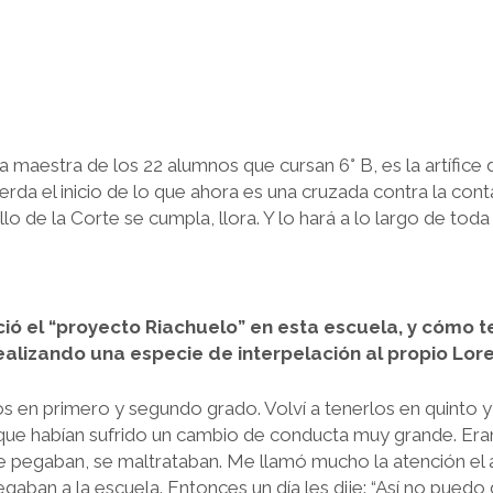
a maestra de los 22 alumnos que cursan 6° B, es la artífic
uerda el inicio de lo que ahora es una cruzada contra la con
lo de la Corte se cumpla, llora. Y lo hará a lo largo de toda 
ió el “proyecto Riachuelo” en esta escuela, y cómo 
realizando una especie de interpelación al propio Lore
os en primero y segundo grado. Volví a tenerlos en quinto y
ue habían sufrido un cambio de conducta muy grande. Eran
se pegaban, se maltrataban. Me llamó mucho la atención el 
legaban a la escuela. Entonces un día les dije: “Así no puedo