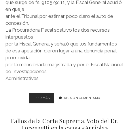
que surge de fs. 9105/9111, y la Fiscal General acudió
en queja
ante el Tribunal por estimar poco claro el auto de
concesión.
La Procuradora Fiscal sostuvo los dos recursos
interpuestos
por la Fiscal General y señaló que los fundamentos
de esa apelación dieron lugar a una denuncia penal
promovida
por la mencionada magistrada y por el Fiscal Nacional
de Investigaciones
Administrativas.
VOTO
LEER MÁS
DEJA UN COMENTARIO
DEL
DR.
LORENZETTI
Fallos de la Corte Suprema. Voto del Dr.
EN
LA
Lorenzetti en la causa «Arriola»