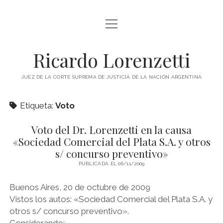
abrir
INICIO
menú
RICARDO LORENZETTI
Ricardo Lorenzetti
abrir
LIBROS
menú
JUEZ DE LA CORTE SUPREMA DE JUSTICIA DE LA NACIÓN ARGENTINA
LIBROS EN ARGENTINA
IMÁGENES
Etiqueta:
Voto
LIBROS EN BRASIL
VIDEOS
LIBROS EN COLOMBIA
Voto del Dr. Lorenzetti en la causa
PODCAST
«Sociedad Comercial del Plata S.A. y otros
LIBROS EN ESPAÑA
s/ concurso preventivo»
SOBRE ESTE SITIO
LIBROS EN ESTADOS UNIDOS
PUBLICADA EL 06/11/2009
LIBROS EN ITALIA
twitter
youtube
Buenos Aires, 20 de octubre de 2009
LIBROS EN MÉXICO
Vistos los autos: «Sociedad Comercial del Plata S.A. y
otros s/ concurso preventivo».
LIBROS EN PANAMÁ
Considerando: