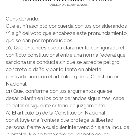
CAUSA
PUBLICADA EL 06/11/2009
«SOCIEDAD
COMERCIAL
Considerando:
DEL
PLATA
Que el infrascripto concuerda con los considerandos
S.A.
1º a 9º del voto que encabeza este pronunciamiento,
Y
que se dan por reproducidos.
OTROS
10) Que entonces queda claramente configurado el
S/
CONCURSO
conflicto constitucional entre una norma federal que
PREVENTIVO»
sanciona una conducta sin que se acredite peligro
concreto o daño y por lo tanto en abierta
contradicción con el artículo 19 de la Constitución
Nacional.
11) Que, conforme con los argumentos que se
desarrollarán en los considerandos siguientes, cabe
adoptar el siguiente criterio de juzgamiento:
A) El artículo 19 de la Constitución Nacional
constituye una frontera que protege la libertad
personal frente a cualquier intervención ajena, incluida
la estatal. No se trata sólo del respeto de las