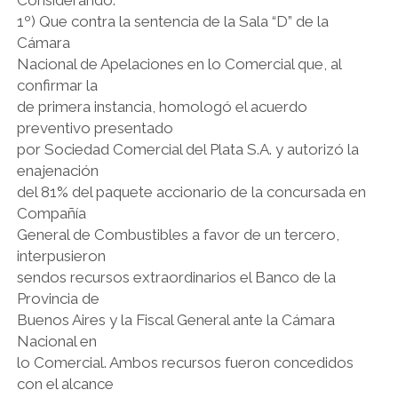
LIBROS EN PARAGUAY
1º) Que contra la sentencia de la Sala “D” de la
Cámara
LIBROS EN PERÚ
Nacional de Apelaciones en lo Comercial que, al
LIBROS EN URUGUAY
confirmar la
de primera instancia, homologó el acuerdo
preventivo presentado
por Sociedad Comercial del Plata S.A. y autorizó la
enajenación
del 81% del paquete accionario de la concursada en
Compañía
General de Combustibles a favor de un tercero,
interpusieron
sendos recursos extraordinarios el Banco de la
Provincia de
Buenos Aires y la Fiscal General ante la Cámara
Nacional en
lo Comercial. Ambos recursos fueron concedidos
con el alcance