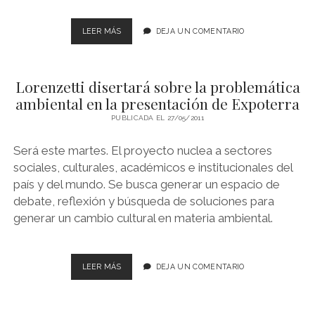
LIBROS EN PARAGUAY
LORENZETTI
LEER MÁS
DEJA UN COMENTARIO
LIBROS EN PERÚ
PRESENTÓ
EXPOTERRA
LIBROS EN URUGUAY
EN
Lorenzetti disertará sobre la problemática
LAS
IV
ambiental en la presentación de Expoterra
JORNADAS
PUBLICADA EL 27/05/2011
INTERNACIONALES
DE
Será este martes. El proyecto nuclea a sectores
DERECHO
AMBIENTAL
sociales, culturales, académicos e institucionales del
país y del mundo. Se busca generar un espacio de
debate, reflexión y búsqueda de soluciones para
generar un cambio cultural en materia ambiental.
LORENZETTI
LEER MÁS
DEJA UN COMENTARIO
DISERTARÁ
SOBRE
LA