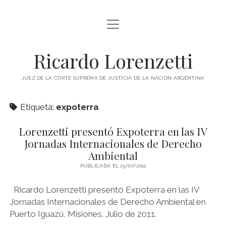
abrir
INICIO
menú
RICARDO LORENZETTI
Ricardo Lorenzetti
abrir
LIBROS
menú
JUEZ DE LA CORTE SUPREMA DE JUSTICIA DE LA NACIÓN ARGENTINA
LIBROS EN ARGENTINA
IMÁGENES
Etiqueta:
expoterra
LIBROS EN BRASIL
VIDEOS
LIBROS EN COLOMBIA
Lorenzetti presentó Expoterra en las IV
PODCAST
Jornadas Internacionales de Derecho
LIBROS EN ESPAÑA
Ambiental
SOBRE ESTE SITIO
LIBROS EN ESTADOS UNIDOS
PUBLICADA EL 15/07/2011
LIBROS EN ITALIA
twitter
youtube
Ricardo Lorenzetti presentó Expoterra en las IV
LIBROS EN MÉXICO
Jornadas Internacionales de Derecho Ambiental en
Puerto Iguazú, Misiones. Julio de 2011.
LIBROS EN PANAMÁ