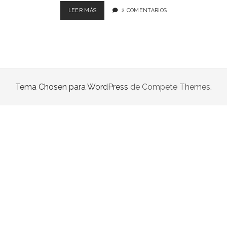
LIBROS EN PARAGUAY
SE
LEER MÁS
2 COMENTARIOS
CREÓ
LIBROS EN PERÚ
COMISIÓN
PARA
LIBROS EN URUGUAY
REFORMAR
EL
CÓDIGO
CIVIL
Tema Chosen para WordPress
de Compete Themes.