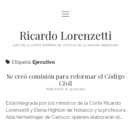
abrir
INICIO
menú
RICARDO LORENZETTI
Ricardo Lorenzetti
abrir
LIBROS
menú
JUEZ DE LA CORTE SUPREMA DE JUSTICIA DE LA NACIÓN ARGENTINA
LIBROS EN ARGENTINA
IMÁGENES
Etiqueta:
Ejecutivo
LIBROS EN BRASIL
VIDEOS
LIBROS EN COLOMBIA
Se creó comisión para reformar el Código
PODCAST
Civil
LIBROS EN ESPAÑA
PUBLICADA EL 25/02/2011
SOBRE ESTE SITIO
LIBROS EN ESTADOS UNIDOS
Está integrada por los ministros de la Corte Ricardo
LIBROS EN ITALIA
twitter
youtube
Lorenzetti y Elena Highton de Nolasco y la profesora
LIBROS EN MÉXICO
Aida Kemelmajer de Carlucci, quienes elaborarán el…
LIBROS EN PANAMÁ