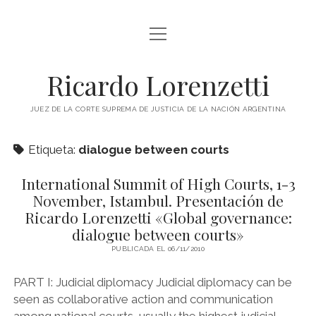
abrir
INICIO
menú
RICARDO LORENZETTI
Ricardo Lorenzetti
abrir
LIBROS
menú
JUEZ DE LA CORTE SUPREMA DE JUSTICIA DE LA NACIÓN ARGENTINA
LIBROS EN ARGENTINA
IMÁGENES
Etiqueta:
dialogue between courts
LIBROS EN BRASIL
VIDEOS
LIBROS EN COLOMBIA
International Summit of High Courts, 1-3
PODCAST
November, Istambul. Presentación de
LIBROS EN ESPAÑA
Ricardo Lorenzetti «Global governance:
SOBRE ESTE SITIO
LIBROS EN ESTADOS UNIDOS
dialogue between courts»
PUBLICADA EL 06/11/2010
LIBROS EN ITALIA
twitter
youtube
LIBROS EN MÉXICO
PART I: Judicial diplomacy Judicial diplomacy can be
seen as collaborative action and communication
LIBROS EN PANAMÁ
among national courts, usually the highest judicial