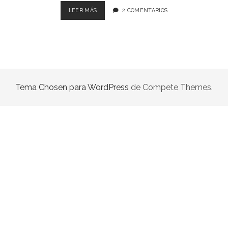
LIBROS EN PARAGUAY
SE
LEER MÁS
2 COMENTARIOS
CREÓ
LIBROS EN PERÚ
COMISIÓN
PARA
LIBROS EN URUGUAY
REFORMAR
EL
CÓDIGO
CIVIL
Tema Chosen para WordPress
de Compete Themes.