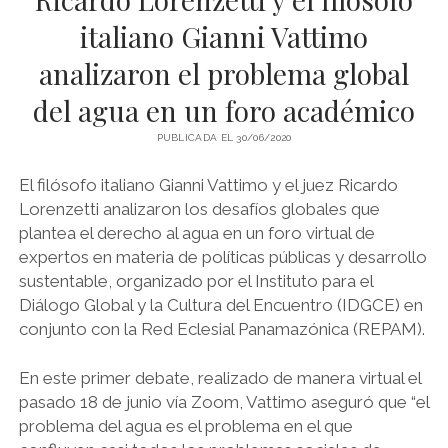
LIBROS EN PARAGUAY
italiano Gianni Vattimo
LIBROS EN PERÚ
analizaron el problema global
LIBROS EN URUGUAY
del agua en un foro académico
PUBLICADA EL 30/06/2020
El filósofo italiano Gianni Vattimo y el juez Ricardo
Lorenzetti analizaron los desafíos globales que
plantea el derecho al agua en un foro virtual de
expertos en materia de políticas públicas y desarrollo
sustentable, organizado por el Instituto para el
Diálogo Global y la Cultura del Encuentro (IDGCE) en
conjunto con la Red Eclesial Panamazónica (REPAM).
En este primer debate, realizado de manera virtual el
pasado 18 de junio vía Zoom, Vattimo aseguró que “el
problema del agua es el problema en el que