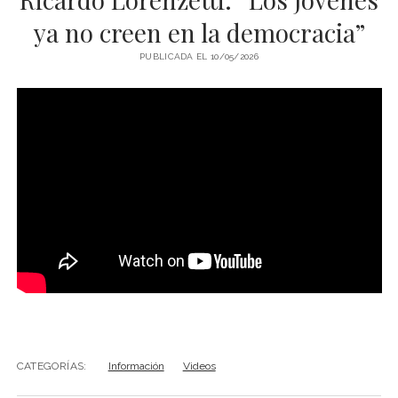
LIBROS EN PARAGUAY
ya no creen en la democracia”
LIBROS EN PERÚ
PUBLICADA EL 10/05/2026
LIBROS EN URUGUAY
CATEGORÍAS:
Información
Videos