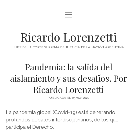
abrir
INICIO
menú
RICARDO LORENZETTI
Ricardo Lorenzetti
abrir
LIBROS
menú
JUEZ DE LA CORTE SUPREMA DE JUSTICIA DE LA NACIÓN ARGENTINA
LIBROS EN ARGENTINA
IMÁGENES
Pandemia: la salida del
LIBROS EN BRASIL
VIDEOS
aislamiento y sus desafíos. Por
LIBROS EN COLOMBIA
PODCAST
Ricardo Lorenzetti
LIBROS EN ESPAÑA
SOBRE ESTE SITIO
LIBROS EN ESTADOS UNIDOS
PUBLICADA EL 05/04/2020
LIBROS EN ITALIA
La pandemia global (Covid-19) está generando
twitter
youtube
profundos debates interdisciplinarios, de los que
LIBROS EN MÉXICO
participa el Derecho.
LIBROS EN PANAMÁ