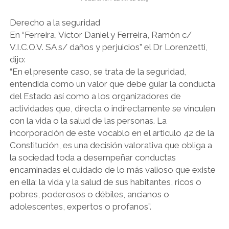
LORENZETTI.
TEMA:
DEBER
Derecho a la seguridad
DE
En “Ferreira, Víctor Daniel y Ferreira, Ramón c/
INFORMACIÓN
V.I.C.O.V. SA s/ daños y perjuicios” el Dr Lorenzetti,
dijo:
“En el presente caso, se trata de la seguridad,
entendida como un valor que debe guiar la conducta
del Estado así como a los organizadores de
actividades que, directa o indirectamente se vinculen
con la vida o la salud de las personas. La
incorporación de este vocablo en el articulo 42 de la
Constitución, es una decisión valorativa que obliga a
la sociedad toda a desempeñar conductas
encaminadas el cuidado de lo más valioso que existe
en ella: la vida y la salud de sus habitantes, ricos o
pobres, poderosos o débiles, ancianos o
adolescentes, expertos o profanos”.