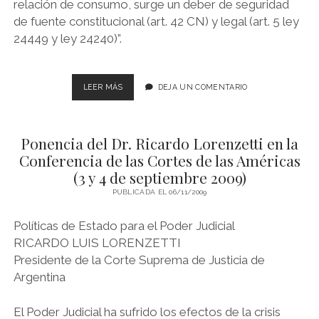
relación de consumo, surge un deber de seguridad
de fuente constitucional (art. 42 CN) y legal (art. 5 ley
24449 y ley 24240)”.
FALLOS
LEER MÁS
DEJA UN COMENTARIO
DE
LA
CORTE
Ponencia del Dr. Ricardo Lorenzetti en la
SUPREMA.
OPINIONES
Conferencia de las Cortes de las Américas
DEL
(3 y 4 de septiembre 2009)
DR.
PUBLICADA EL 06/11/2009
LORENZETTI.
TEMA:
DERECHO
Políticas de Estado para el Poder Judicial
DEL
RICARDO LUIS LORENZETTI
CONSUMIDOR
Presidente de la Corte Suprema de Justicia de
Argentina
El Poder Judicial ha sufrido los efectos de la crisis