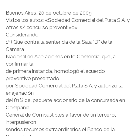
LIBROS EN PARAGUAY
Buenos Aires, 20 de octubre de 2009
LIBROS EN PERÚ
Vistos los autos: «Sociedad Comercial del Plata S.A. y
otros s/ concurso preventivo».
LIBROS EN URUGUAY
Considerando:
1º) Que contra la sentencia de la Sala “D” de la
Cámara
Nacional de Apelaciones en lo Comercial que, al
confirmar la
de primera instancia, homologó el acuerdo
preventivo presentado
por Sociedad Comercial del Plata S.A. y autorizó la
enajenación
del 81% del paquete accionario de la concursada en
Compañía
General de Combustibles a favor de un tercero,
interpusieron
sendos recursos extraordinarios el Banco de la