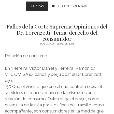
FALLOS
LEER MÁS
DEJA UN COMENTARIO
DE
LA
CORTE
Fallos de la Corte Suprema. Opiniones del
SUPREMA.
OPINIONES
Dr. Lorenzetti. Tema: derecho del
DEL
consumidor
DR.
PUBLICADA EL 06/11/2009
LORENZETTI.
TEMA:
DERECHO
Relación de consumo
A
LA
En “Ferreira, Víctor Daniel y Ferreira, Ramón c/
SEGURIDAD
V.I.C.O.V. SA s/ daños y perjuicios” el Dr Lorenzetti,
dijo:
“5°) Que el vinculo que une al que contrata o usa el
servicio y el concesionario de la misma, es una
relación de consumo. Quien paga el peaje, como
quien usa de la ruta para los fines del tránsito como
acompañante, son consumidores en la medida que