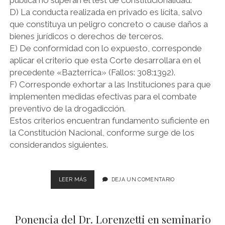
pública no superan el test de constitucionalidad.
D) La conducta realizada en privado es lícita, salvo
que constituya un peligro concreto o cause daños a
bienes jurídicos o derechos de terceros.
E) De conformidad con lo expuesto, corresponde
aplicar el criterio que esta Corte desarrollara en el
precedente «Bazterrica» (Fallos: 308:1392).
F) Corresponde exhortar a las Instituciones para que
implementen medidas efectivas para el combate
preventivo de la drogadicción.
Estos criterios encuentran fundamento suficiente en
la Constitución Nacional, conforme surge de los
considerandos siguientes.
FALLOS
LEER MÁS
DEJA UN COMENTARIO
DE
LA
CORTE
Ponencia del Dr. Lorenzetti en seminario
SUPREMA.