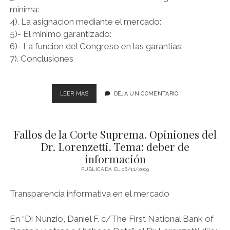
minima:
4). La asignacion mediante el mercado:
5)- El minimo garantizado:
6)- La funcion del Congreso en las garantias:
7). Conclusiones
PONENCIA
LEER MÁS
DEJA UN COMENTARIO
DEL
DR.
LORENZETTI
Fallos de la Corte Suprema. Opiniones del
EN
SEMINARIO
Dr. Lorenzetti. Tema: deber de
ORGANIZADO
información
POR
PUBLICADA EL 06/11/2009
NACIONES
UNIDAS
Transparencia informativa en el mercado
En “Di Nunzio, Daniel F. c/The First National Bank of