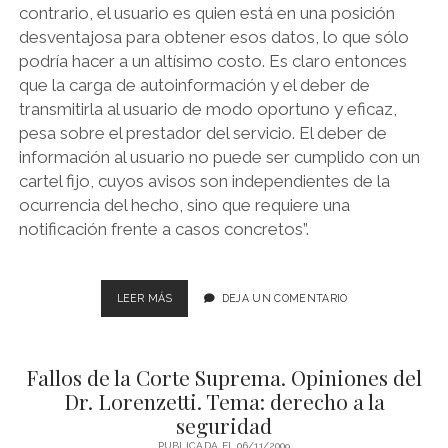
contrario, el usuario es quien está en una posición
desventajosa para obtener esos datos, lo que sólo
podría hacer a un altísimo costo. Es claro entonces
que la carga de autoinformación y el deber de
transmitirla al usuario de modo oportuno y eficaz,
pesa sobre el prestador del servicio. El deber de
información al usuario no puede ser cumplido con un
cartel fijo, cuyos avisos son independientes de la
ocurrencia del hecho, sino que requiere una
notificación frente a casos concretos”.
FALLOS
LEER MÁS
DEJA UN COMENTARIO
DE
LA
CORTE
Fallos de la Corte Suprema. Opiniones del
SUPREMA.
OPINIONES
Dr. Lorenzetti. Tema: derecho a la
DEL
seguridad
DR.
PUBLICADA EL 06/11/2009