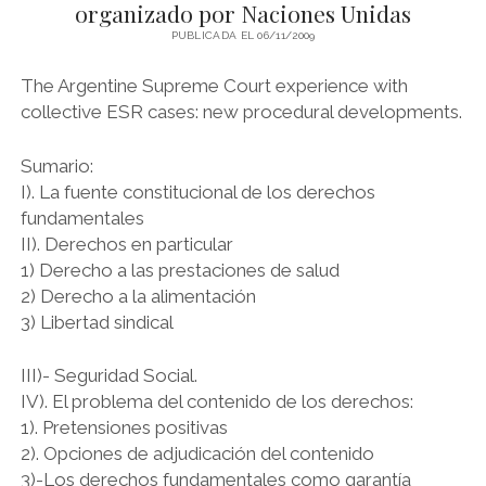
VOTO
organizado por Naciones Unidas
DEL
PUBLICADA EL 06/11/2009
DR.
LORENZETTI
The Argentine Supreme Court experience with
EN
LA
collective ESR cases: new procedural developments.
CAUSA
«ARRIOLA»
Sumario:
I). La fuente constitucional de los derechos
fundamentales
II). Derechos en particular
1) Derecho a las prestaciones de salud
2) Derecho a la alimentación
3) Libertad sindical
III)- Seguridad Social.
IV). El problema del contenido de los derechos:
1). Pretensiones positivas
2). Opciones de adjudicación del contenido
3)-Los derechos fundamentales como garantía