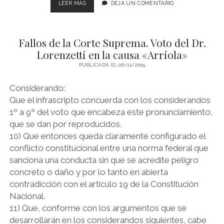
VOTO
LEER MÁS
DEJA UN COMENTARIO
DEL
DR.
LORENZETTI
Fallos de la Corte Suprema. Voto del Dr.
EN
LA
Lorenzetti en la causa «Arriola»
CAUSA
PUBLICADA EL 06/11/2009
«SOCIEDAD
COMERCIAL
Considerando:
DEL
PLATA
Que el infrascripto concuerda con los considerandos
S.A.
1º a 9º del voto que encabeza este pronunciamiento,
Y
que se dan por reproducidos.
OTROS
10) Que entonces queda claramente configurado el
S/
CONCURSO
conflicto constitucional entre una norma federal que
PREVENTIVO»
sanciona una conducta sin que se acredite peligro
concreto o daño y por lo tanto en abierta
contradicción con el artículo 19 de la Constitución
Nacional.
11) Que, conforme con los argumentos que se
desarrollarán en los considerandos siguientes, cabe