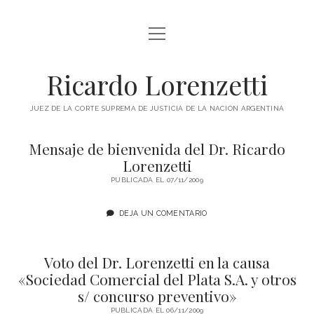
abrir
INICIO
menú
RICARDO LORENZETTI
Ricardo Lorenzetti
abrir
LIBROS
menú
JUEZ DE LA CORTE SUPREMA DE JUSTICIA DE LA NACIÓN ARGENTINA
LIBROS EN ARGENTINA
IMÁGENES
Mensaje de bienvenida del Dr. Ricardo
Ricardo
LIBROS EN BRASIL
VIDEOS
Lorenzetti
Lorenzetti
LIBROS EN COLOMBIA
PUBLICADA EL 07/11/2009
PODCAST
Entradas
LIBROS EN ESPAÑA
DEJA UN COMENTARIO
SOBRE ESTE SITIO
LIBROS EN ESTADOS UNIDOS
LIBROS EN ITALIA
twitter
youtube
Voto del Dr. Lorenzetti en la causa
«Sociedad Comercial del Plata S.A. y otros
LIBROS EN MÉXICO
s/ concurso preventivo»
LIBROS EN PANAMÁ
PUBLICADA EL 06/11/2009