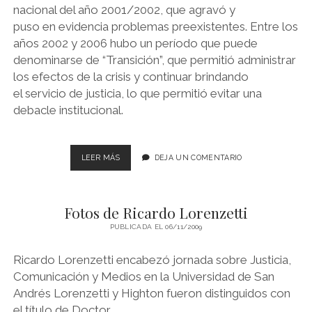
nacional del año 2001/2002, que agravó y
puso en evidencia problemas preexistentes. Entre los
años 2002 y 2006 hubo un período que puede
denominarse de “Transición”, que permitió administrar
los efectos de la crisis y continuar brindando
el servicio de justicia, lo que permitió evitar una
debacle institucional.
PONENCIA
LEER MÁS
DEJA UN COMENTARIO
DEL
DR.
RICARDO
Fotos de Ricardo Lorenzetti
LORENZETTI
EN
PUBLICADA EL 06/11/2009
LA
CONFERENCIA
Ricardo Lorenzetti encabezó jornada sobre Justicia,
DE
Comunicación y Medios en la Universidad de San
LAS
CORTES
Andrés Lorenzetti y Highton fueron distinguidos con
DE
el título de Doctor…