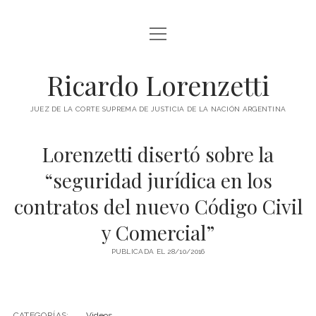
abrir
INICIO
menú
RICARDO LORENZETTI
Ricardo Lorenzetti
abrir
LIBROS
menú
JUEZ DE LA CORTE SUPREMA DE JUSTICIA DE LA NACIÓN ARGENTINA
LIBROS EN ARGENTINA
IMÁGENES
Lorenzetti disertó sobre la
LIBROS EN BRASIL
VIDEOS
“seguridad jurídica en los
LIBROS EN COLOMBIA
PODCAST
contratos del nuevo Código Civil
LIBROS EN ESPAÑA
SOBRE ESTE SITIO
y Comercial”
LIBROS EN ESTADOS UNIDOS
LIBROS EN ITALIA
PUBLICADA EL 28/10/2016
twitter
youtube
LIBROS EN MÉXICO
LIBROS EN PANAMÁ
CATEGORÍAS:
Videos