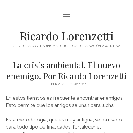
abrir
INICIO
menú
RICARDO LORENZETTI
Ricardo Lorenzetti
abrir
LIBROS
menú
JUEZ DE LA CORTE SUPREMA DE JUSTICIA DE LA NACIÓN ARGENTINA
LIBROS EN ARGENTINA
IMÁGENES
La crisis ambiental. El nuevo
LIBROS EN BRASIL
VIDEOS
enemigo. Por Ricardo Lorenzetti
LIBROS EN COLOMBIA
PODCAST
PUBLICADA EL 20/06/2019
LIBROS EN ESPAÑA
SOBRE ESTE SITIO
LIBROS EN ESTADOS UNIDOS
En estos tiempos es frecuente encontrar enemigos.
Esto permite que los amigos se unan para luchar.
LIBROS EN ITALIA
twitter
youtube
LIBROS EN MÉXICO
Esta metodología, que es muy antigua, se ha usado
para todo tipo de finalidades: fortalecer el
LIBROS EN PANAMÁ