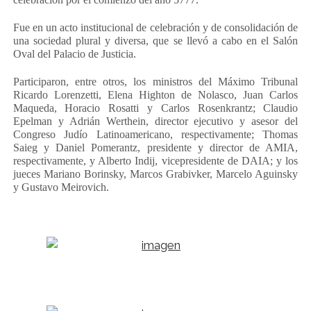
LIBROS EN PARAGUAY
Fue en un acto institucional de celebración y de consolidación de
LIBROS EN PERÚ
una sociedad plural y diversa, que se llevó a cabo en el Salón
Oval del Palacio de Justicia.
LIBROS EN URUGUAY
Participaron, entre otros, los ministros del Máximo Tribunal
Ricardo Lorenzetti, Elena Highton de Nolasco, Juan Carlos
Maqueda, Horacio Rosatti y Carlos Rosenkrantz; Claudio
Epelman y Adrián Werthein, director ejecutivo y asesor del
Congreso Judío Latinoamericano, respectivamente; Thomas
Saieg y Daniel Pomerantz, presidente y director de AMIA,
respectivamente, y Alberto Indij, vicepresidente de DAIA; y los
jueces Mariano Borinsky, Marcos Grabivker, Marcelo Aguinsky
y Gustavo Meirovich.