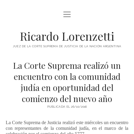
abrir
INICIO
menú
RICARDO LORENZETTI
Ricardo Lorenzetti
abrir
LIBROS
menú
JUEZ DE LA CORTE SUPREMA DE JUSTICIA DE LA NACIÓN ARGENTINA
LIBROS EN ARGENTINA
IMÁGENES
La Corte Suprema realizó un
LIBROS EN BRASIL
VIDEOS
encuentro con la comunidad
LIBROS EN COLOMBIA
PODCAST
judía en oportunidad del
LIBROS EN ESPAÑA
SOBRE ESTE SITIO
comienzo del nuevo año
LIBROS EN ESTADOS UNIDOS
LIBROS EN ITALIA
PUBLICADA EL 26/10/2016
twitter
youtube
LIBROS EN MÉXICO
La Corte Suprema de Justicia realizó este miércoles un encuentro
con representantes de la comunidad judía, en el marco de la
LIBROS EN PANAMÁ
celebración por el comienzo del año 5777.