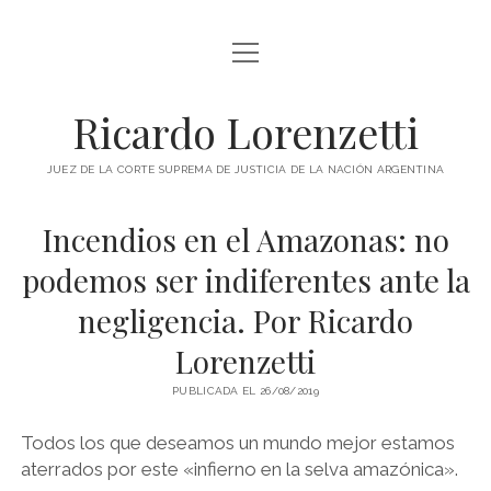
abrir
INICIO
menú
RICARDO LORENZETTI
Ricardo Lorenzetti
abrir
LIBROS
menú
JUEZ DE LA CORTE SUPREMA DE JUSTICIA DE LA NACIÓN ARGENTINA
LIBROS EN ARGENTINA
IMÁGENES
Incendios en el Amazonas: no
LIBROS EN BRASIL
VIDEOS
podemos ser indiferentes ante la
LIBROS EN COLOMBIA
PODCAST
negligencia. Por Ricardo
LIBROS EN ESPAÑA
SOBRE ESTE SITIO
Lorenzetti
LIBROS EN ESTADOS UNIDOS
LIBROS EN ITALIA
PUBLICADA EL 26/08/2019
twitter
youtube
LIBROS EN MÉXICO
Todos los que deseamos un mundo mejor estamos
aterrados por este «infierno en la selva amazónica».
LIBROS EN PANAMÁ