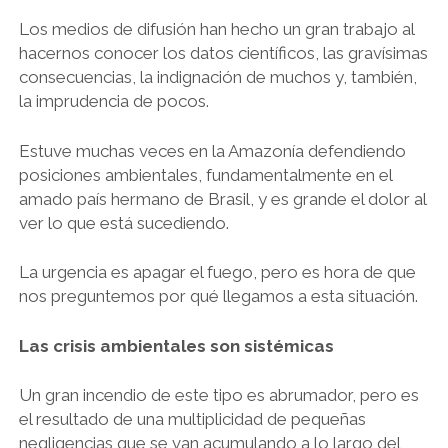
LIBROS EN PARAGUAY
Los medios de difusión han hecho un gran trabajo al
hacernos conocer los datos científicos, las gravísimas
LIBROS EN PERÚ
consecuencias, la indignación de muchos y, también,
LIBROS EN URUGUAY
la imprudencia de pocos.
Estuve muchas veces en la Amazonía defendiendo
posiciones ambientales, fundamentalmente en el
amado país hermano de Brasil, y es grande el dolor al
ver lo que está sucediendo.
La urgencia es apagar el fuego, pero es hora de que
nos preguntemos por qué llegamos a esta situación.
Las crisis ambientales son sistémicas
Un gran incendio de este tipo es abrumador, pero es
el resultado de una multiplicidad de pequeñas
negligencias que se van acumulando a lo largo del